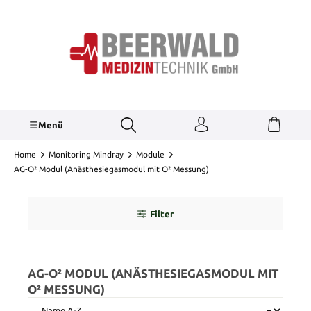
inhalt springen
Menü
Home
Monitoring Mindray
Module
AG-O² Modul (Anästhesiegasmodul mit O² Messung)
Filter
AG-O² MODUL (ANÄSTHESIEGASMODUL MIT
O² MESSUNG)