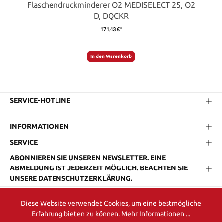
Flaschendruckminderer O2 MEDISELECT 25, O2
D, DQCKR
171,43 €*
In den Warenkorb
SERVICE-HOTLINE
INFORMATIONEN
SERVICE
ABONNIEREN SIE UNSEREN NEWSLETTER. EINE
ABMELDUNG IST JEDERZEIT MÖGLICH. BEACHTEN SIE
UNSERE DATENSCHUTZERKLÄRUNG.
Diese Website verwendet Cookies, um eine bestmögliche
* Alle Preise exkl. gesetzl. Mehrwertsteuer zzgl.
Versandkosten
und
Erfahrung bieten zu können.
Mehr Informationen ...
ggf. Nachnahmegebühren, wenn nicht anders angegeben.