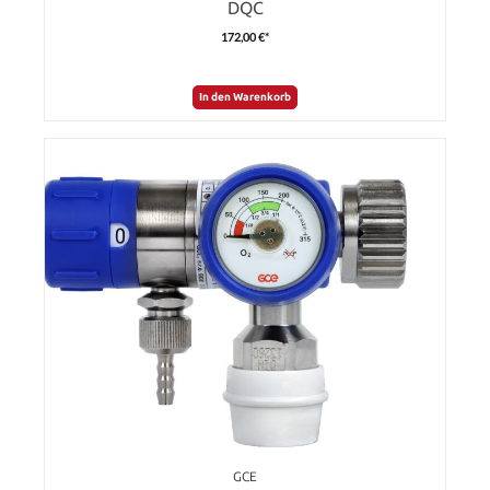
DQC
172,00 €*
In den Warenkorb
GCE